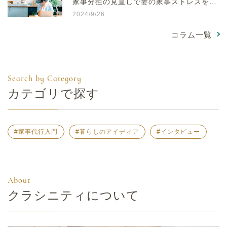
家事分担の見直しで妻の家事ストレスを減
らそう
2024/9/26
コラム一覧
カテゴリで探す
#家事代行入門
#暮らしのアイディア
#インタビュー
クラシニティについて