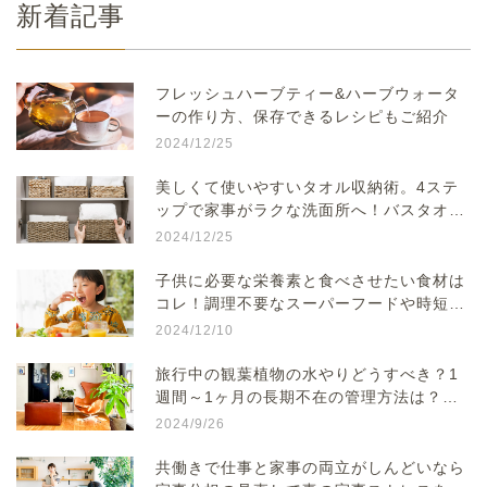
新着記事
フレッシュハーブティー&ハーブウォータ
ーの作り方、保存できるレシピもご紹介
2024/12/25
美しくて使いやすいタオル収納術。4ステ
ップで家事がラクな洗面所へ！バスタオル
が取りやすい収納方法のアイデアに
2024/12/25
子供に必要な栄養素と食べさせたい食材は
コレ！調理不要なスーパーフードや時短レ
シピをご紹介
2024/12/10
旅行中の観葉植物の水やりどうすべき？1
週間～1ヶ月の長期不在の管理方法は？留
守中に自動で鉢植えに水やりができる便利
2024/9/26
グッズもご紹介
共働きで仕事と家事の両立がしんどいなら