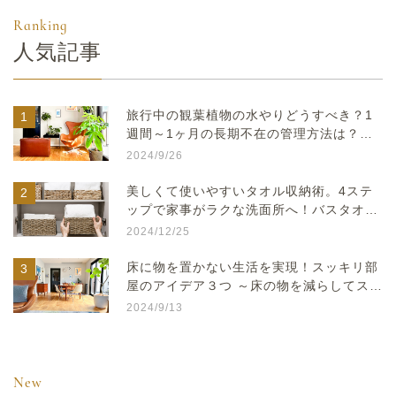
人気記事
旅行中の観葉植物の水やりどうすべき？1
週間～1ヶ月の長期不在の管理方法は？留
守中に自動で鉢植えに水やりができる便利
2024/9/26
グッズもご紹介
美しくて使いやすいタオル収納術。4ステ
ップで家事がラクな洗面所へ！バスタオル
が取りやすい収納方法のアイデアに&ハー
2024/12/25
ブウォーターの作り方、保存できるレシピ
もご紹介
床に物を置かない生活を実現！スッキリ部
屋のアイデア３つ ～床の物を減らしてスッ
キリ暮らす工夫と収納方法とは？～
2024/9/13